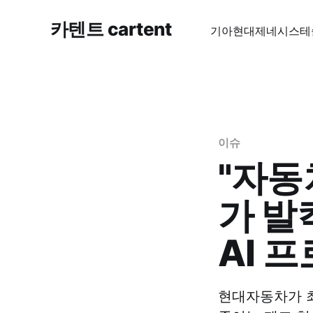
카텐트 cartent
기아
현대
제네시스
테
이슈
"자동
가 발
AI 
현대자동차가 최