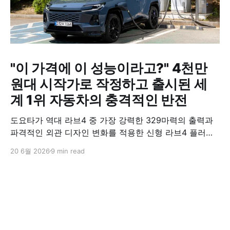
"이 가격에 이 성능이라고?" 4천만
원대 시작가로 작정하고 출시된 세
계 1위 자동차의 충격적인 반전
도요타가 역대 라브4 중 가장 강력한 329마력의 출력과
파격적인 외관 디자인 변화를 적용한 신형 라브4 플러그
인 하이브리드(PHEV)를 전격 출시했다. 35분 만에 급속
20 6월 2026
9 min read
충전이 가능하고 전기 모드로만 70km 이상 주행할 수 있
어 전기차와 내연기관의 장점을 결합했으며, 시작 가격은
4,927만 원으로 책정됐다.