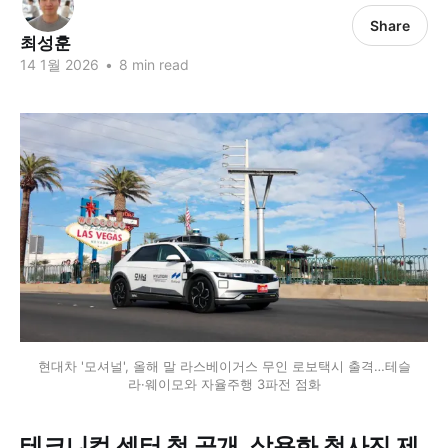
Share
최성훈
14 1월 2026
•
8 min read
현대차 '모셔널', 올해 말 라스베이거스 무인 로보택시 출격…테슬
라·웨이모와 자율주행 3파전 점화
테크니컬 센터 첫 공개, 상용화 청사진 제