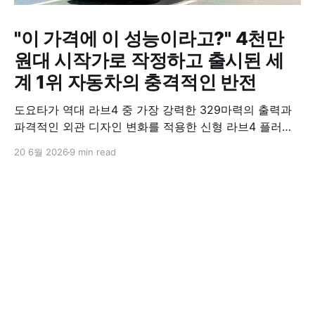
"이 가격에 이 성능이라고?" 4천만
원대 시작가로 작정하고 출시된 세
계 1위 자동차의 충격적인 반전
도요타가 역대 라브4 중 가장 강력한 329마력의 출력과
파격적인 외관 디자인 변화를 적용한 신형 라브4 플러그
인 하이브리드(PHEV)를 전격 출시했다. 35분 만에 급속
20 6월 2026
9 min read
충전이 가능하고 전기 모드로만 70km 이상 주행할 수 있
어 전기차와 내연기관의 장점을 결합했으며, 시작 가격은
4,927만 원으로 책정됐다.