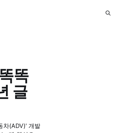
 똑똑
년 글
(ADV)' 개발