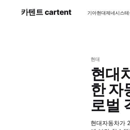
카텐트 cartent
기아
현대
제네시스
테
현대
현대차
한 자
로벌 
현대자동차가 2