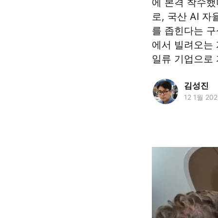
에 본격 착수했
로, 국산 AI
를 좁힌다는 구
에서 빌려오는 
일류 기업으로 
김성진
12 1월 20