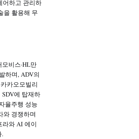
 제어하고 관리하
술을 활용해 무
대모비스·HL만
발하며, ADV의
브·카카오모빌리
 SDV에 탑재하
 자율주행 성능
성차와 경쟁하며
라와 AI 에이
​