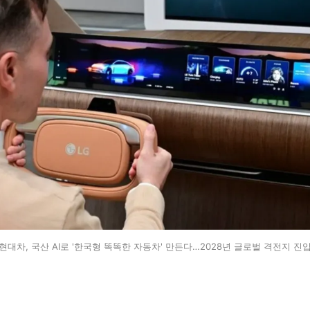
현대차, 국산 AI로 '한국형 똑똑한 자동차' 만든다…2028년 글로벌 격전지 진