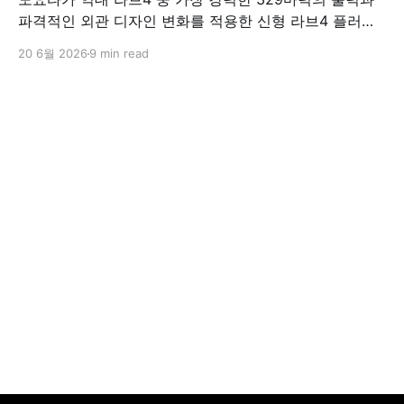
파격적인 외관 디자인 변화를 적용한 신형 라브4 플러그
인 하이브리드(PHEV)를 전격 출시했다. 35분 만에 급속
20 6월 2026
9 min read
충전이 가능하고 전기 모드로만 70km 이상 주행할 수 있
어 전기차와 내연기관의 장점을 결합했으며, 시작 가격은
4,927만 원으로 책정됐다.