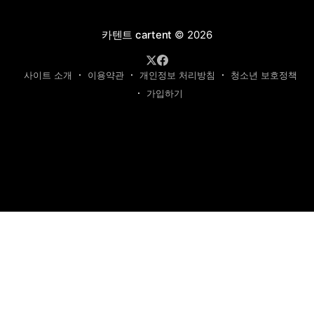
카텐트 cartent
© 2026
사이트 소개
이용약관
개인정보 처리방침
청소년 보호정책
가입하기
제호: 카텐트
발행인: 최영광 | 편집인: 최규현 | 청소년보호책임자: 최규현
주소: 성남시 수정구 태평동 7339 | 연락처:
cartentkorea@gmail.com