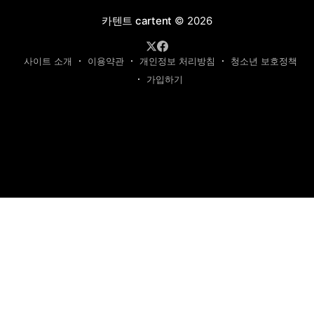
카텐트 cartent
© 2026
사이트 소개
이용약관
개인정보 처리방침
청소년 보호정책
가입하기
제호: 카텐트
발행인: 최영광 | 편집인: 최규현 | 청소년보호책임자: 최규현
주소: 성남시 수정구 태평동 7339 | 연락처:
cartentkorea@gmail.com