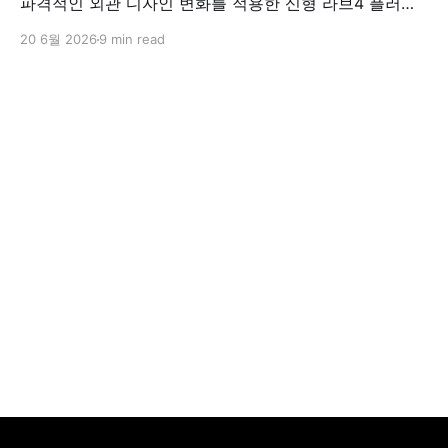
파격적인 외관 디자인 변화를 적용한 신형 라브4 플러그
인 하이브리드(PHEV)를 전격 출시했다. 35분 만에 급속
20 6월 2026
9 min read
충전이 가능하고 전기 모드로만 70km 이상 주행할 수 있
어 전기차와 내연기관의 장점을 결합했으며, 시작 가격은
4,927만 원으로 책정됐다.