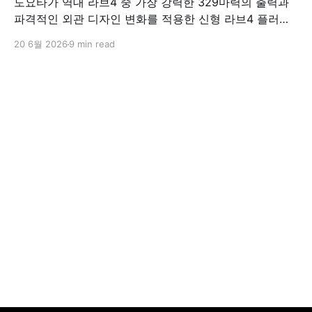
도요타가 역대 라브4 중 가장 강력한 329마력의 출력과
파격적인 외관 디자인 변화를 적용한 신형 라브4 플러그
인 하이브리드(PHEV)를 전격 출시했다. 35분 만에 급속
20 6월 2026
9 min read
충전이 가능하고 전기 모드로만 70km 이상 주행할 수 있
어 전기차와 내연기관의 장점을 결합했으며, 시작 가격은
4,927만 원으로 책정됐다.