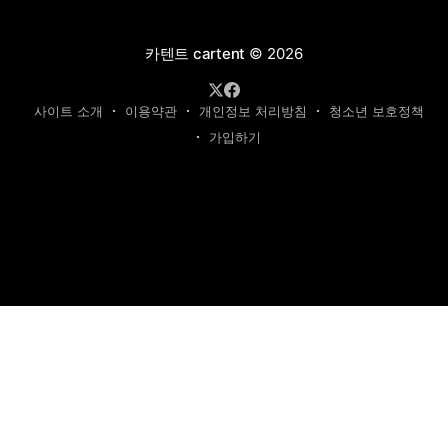
카텐트 cartent
© 2026
사이트 소개
이용약관
개인정보 처리방침
청소년 보호정책
가입하기
제호: 카텐트
발행인: 최영광 | 편집인: 최규현 | 청소년보호책임자: 최규현
주소: 성남시 수정구 태평동 7339 | 연락처:
cartentkorea@gmail.com