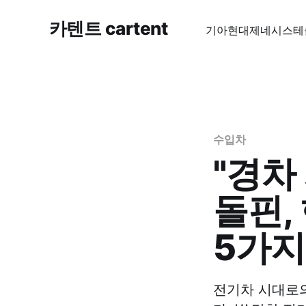
카텐트 cartent
기아
현대
제네시스
테
수입차
"경차
돌핀,
5가지
전기차 시대로의