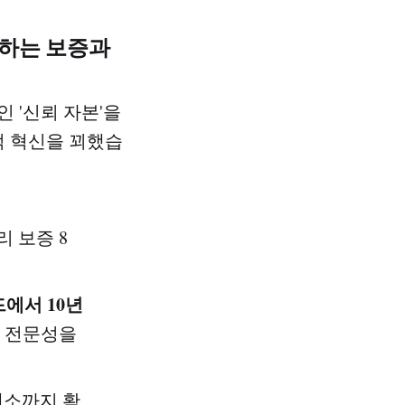
도하는 보증과
 '신뢰 자본'을
적 혁신을 꾀했습
리 보증 8
에서 10년
 전문성을
개소까지 확