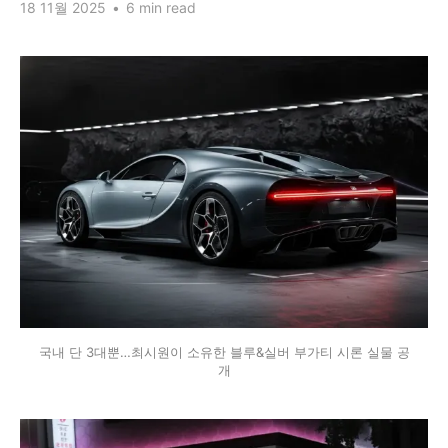
18 11월 2025
•
6 min read
국내 단 3대뿐…최시원이 소유한 블루&실버 부가티 시론 실물 공
개