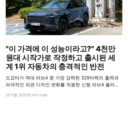
"이 가격에 이 성능이라고?" 4천만
원대 시작가로 작정하고 출시된 세
계 1위 자동차의 충격적인 반전
도요타가 역대 라브4 중 가장 강력한 329마력의 출력과
파격적인 외관 디자인 변화를 적용한 신형 라브4 플러그
인 하이브리드(PHEV)를 전격 출시했다. 35분 만에 급속
20 6월 2026
9 min read
충전이 가능하고 전기 모드로만 70km 이상 주행할 수 있
어 전기차와 내연기관의 장점을 결합했으며, 시작 가격은
4,927만 원으로 책정됐다.