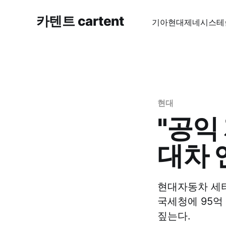
카텐트 cartent
기아
현대
제네시스
테
현대
"공익
대차 
현대자동차 세타
국세청에 95억
짚는다.