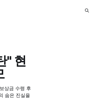
" 현
모
 보상금 수령 후
의 숨은 진실을