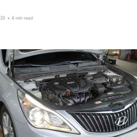
025
•
6 min read