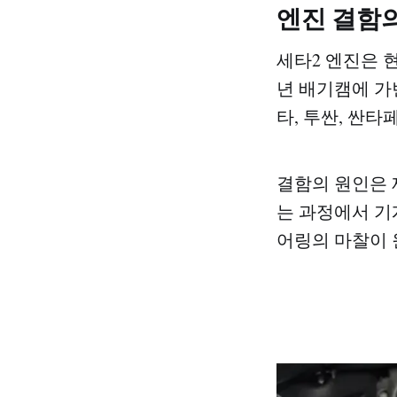
엔진 결함
세타2 엔진은 
년 배기캠에 가
타, 투싼, 싼
결함의 원인은 
는 과정에서 기
어링의 마찰이 