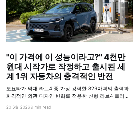
"이 가격에 이 성능이라고?" 4천만
원대 시작가로 작정하고 출시된 세
계 1위 자동차의 충격적인 반전
도요타가 역대 라브4 중 가장 강력한 329마력의 출력과
파격적인 외관 디자인 변화를 적용한 신형 라브4 플러그
인 하이브리드(PHEV)를 전격 출시했다. 35분 만에 급속
20 6월 2026
9 min read
충전이 가능하고 전기 모드로만 70km 이상 주행할 수 있
어 전기차와 내연기관의 장점을 결합했으며, 시작 가격은
4,927만 원으로 책정됐다.