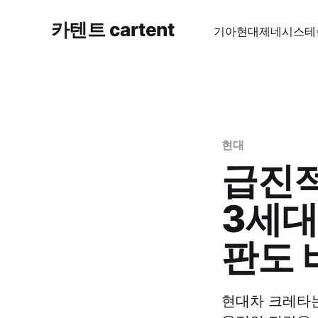
카텐트 cartent
기아
현대
제네시스
테
현대
급진적
3세대
판도 
현대차 크레타는