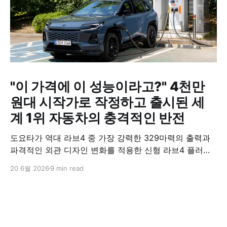
"이 가격에 이 성능이라고?" 4천만
원대 시작가로 작정하고 출시된 세
계 1위 자동차의 충격적인 반전
도요타가 역대 라브4 중 가장 강력한 329마력의 출력과
파격적인 외관 디자인 변화를 적용한 신형 라브4 플러그
인 하이브리드(PHEV)를 전격 출시했다. 35분 만에 급속
20 6월 2026
9 min read
충전이 가능하고 전기 모드로만 70km 이상 주행할 수 있
어 전기차와 내연기관의 장점을 결합했으며, 시작 가격은
4,927만 원으로 책정됐다.