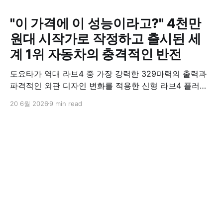
"이 가격에 이 성능이라고?" 4천만
원대 시작가로 작정하고 출시된 세
계 1위 자동차의 충격적인 반전
도요타가 역대 라브4 중 가장 강력한 329마력의 출력과
파격적인 외관 디자인 변화를 적용한 신형 라브4 플러그
인 하이브리드(PHEV)를 전격 출시했다. 35분 만에 급속
20 6월 2026
9 min read
충전이 가능하고 전기 모드로만 70km 이상 주행할 수 있
어 전기차와 내연기관의 장점을 결합했으며, 시작 가격은
4,927만 원으로 책정됐다.