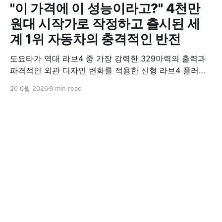
"이 가격에 이 성능이라고?" 4천만
원대 시작가로 작정하고 출시된 세
계 1위 자동차의 충격적인 반전
도요타가 역대 라브4 중 가장 강력한 329마력의 출력과
파격적인 외관 디자인 변화를 적용한 신형 라브4 플러그
인 하이브리드(PHEV)를 전격 출시했다. 35분 만에 급속
20 6월 2026
9 min read
충전이 가능하고 전기 모드로만 70km 이상 주행할 수 있
어 전기차와 내연기관의 장점을 결합했으며, 시작 가격은
4,927만 원으로 책정됐다.