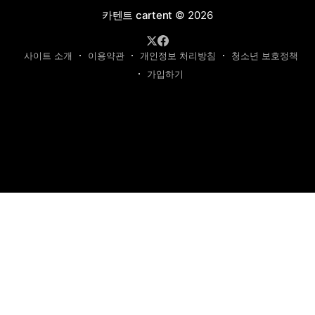
카텐트 cartent
© 2026
사이트 소개
이용약관
개인정보 처리방침
청소년 보호정책
가입하기
제호: 카텐트
발행인: 최영광 | 편집인: 최규현 | 청소년보호책임자: 최규현
주소: 성남시 수정구 태평동 7339 | 연락처:
cartentkorea@gmail.com