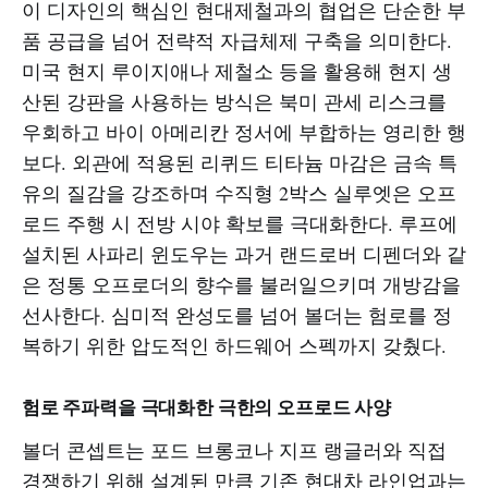
이 디자인의 핵심인 현대제철과의 협업은 단순한 부
품 공급을 넘어 전략적 자급체제 구축을 의미한다.
미국 현지 루이지애나 제철소 등을 활용해 현지 생
산된 강판을 사용하는 방식은 북미 관세 리스크를
우회하고 바이 아메리칸 정서에 부합하는 영리한 행
보다. 외관에 적용된 리퀴드 티타늄 마감은 금속 특
유의 질감을 강조하며 수직형 2박스 실루엣은 오프
로드 주행 시 전방 시야 확보를 극대화한다. 루프에
설치된 사파리 윈도우는 과거 랜드로버 디펜더와 같
은 정통 오프로더의 향수를 불러일으키며 개방감을
선사한다. 심미적 완성도를 넘어 볼더는 험로를 정
복하기 위한 압도적인 하드웨어 스펙까지 갖췄다.
험로 주파력을 극대화한 극한의 오프로드 사양
볼더 콘셉트는 포드 브롱코나 지프 랭글러와 직접
경쟁하기 위해 설계된 만큼 기존 현대차 라인업과는