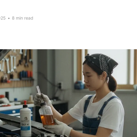
025
•
8 min read