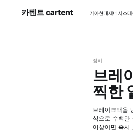
카텐트 cartent
기아
현대
제네시스
테
정비
브레이
찍한 
브레이크액을 방
식으로 수백만 
이상이면 즉시 