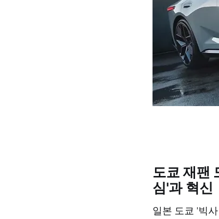
도쿄 재팬 
심'과 혁신
일본 도쿄 '빅사