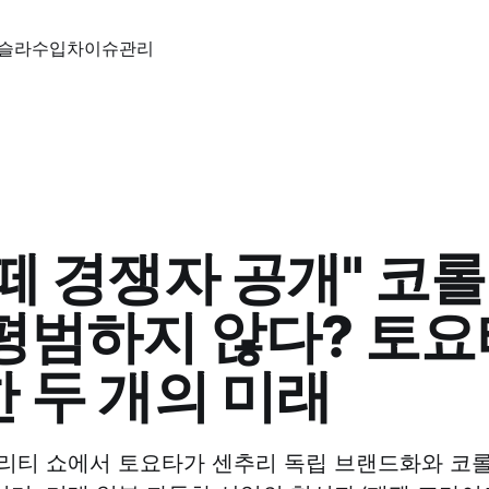
슬라
수입차
이슈
관리
떼 경쟁자 공개" 코롤
평범하지 않다? 토
 두 개의 미래
리티 쇼에서 토요타가 센추리 독립 브랜드화와 코