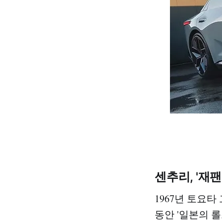
센추리, '재
1967년 토요
동안 '일본의 