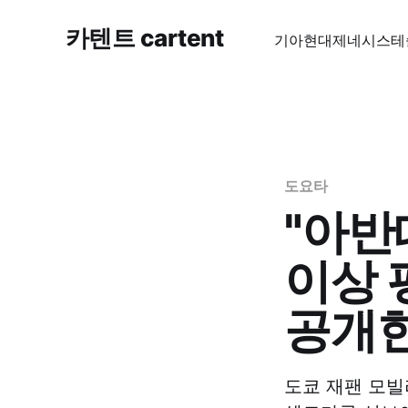
카텐트 cartent
기아
현대
제네시스
테
도요타
"아반
이상 
공개한
도쿄 재팬 모빌