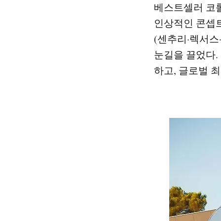
베스트셀러 코롤
인상적인 콘셉트
(센추리·렉서스
눈길을 끌었다.
하고, 글로벌 