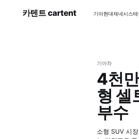
카텐트 cartent
기아
현대
제네시스
테
기아차
4천만
형 셀
부수
소형 SUV 시