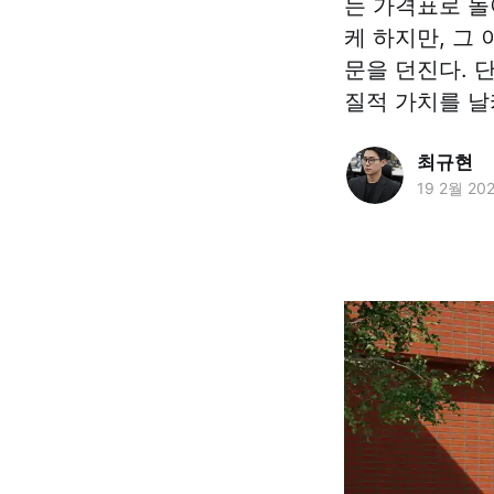
는 가격표로 돌
케 하지만, 그
문을 던진다. 
질적 가치를 날
최규현
19 2월 20