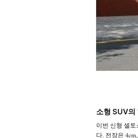
소형 SUV의
이번 신형 셀토
다. 전장은 4c