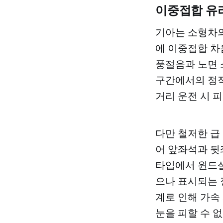
이중접합 유
기아는 소형차의
에 이중접합 차음
풍절음과 노면 
구간에서의 정적
거리 운전 시 
다만 철저한 급
어 앞좌석과 뒷
타입에서 윈드실
으나 표시되는 
계로 인해 가속
눈을 피할 수 