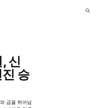
, 신
진 승
와 급을 뛰어넘