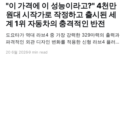
"이 가격에 이 성능이라고?" 4천만
원대 시작가로 작정하고 출시된 세
계 1위 자동차의 충격적인 반전
도요타가 역대 라브4 중 가장 강력한 329마력의 출력과
파격적인 외관 디자인 변화를 적용한 신형 라브4 플러그
인 하이브리드(PHEV)를 전격 출시했다. 35분 만에 급속
20 6월 2026
9 min read
충전이 가능하고 전기 모드로만 70km 이상 주행할 수 있
어 전기차와 내연기관의 장점을 결합했으며, 시작 가격은
4,927만 원으로 책정됐다.