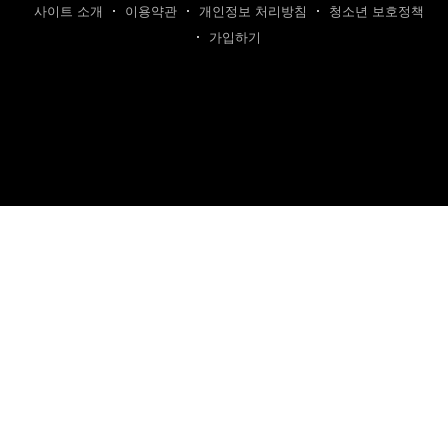
사이트 소개
이용약관
개인정보 처리방침
청소년 보호정책
가입하기
제호: 카텐트
발행인: 최영광 | 편집인: 최규현 | 청소년보호책임자: 최규현
주소: 성남시 수정구 태평동 7339 | 연락처:
cartentkorea@gmail.com
본 사이트의 모든 콘텐츠(기사·사진)는 저작권법의 보호를 받는 바, 무단 전재,
복사, 배포 등을 금합니다.
이를 어길 시 법적 제재를 받을 수 있습니다.