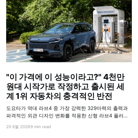
"이 가격에 이 성능이라고?" 4천만
원대 시작가로 작정하고 출시된 세
계 1위 자동차의 충격적인 반전
도요타가 역대 라브4 중 가장 강력한 329마력의 출력과
파격적인 외관 디자인 변화를 적용한 신형 라브4 플러그
인 하이브리드(PHEV)를 전격 출시했다. 35분 만에 급속
20 6월 2026
9 min read
충전이 가능하고 전기 모드로만 70km 이상 주행할 수 있
어 전기차와 내연기관의 장점을 결합했으며, 시작 가격은